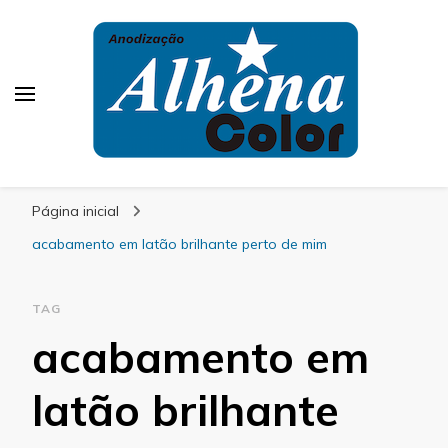
Alhena Color
Página inicial
acabamento em latão brilhante perto de mim
TAG
acabamento em
latão brilhante