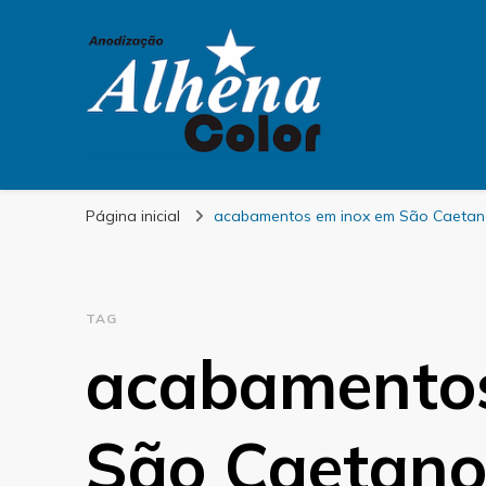
Alhena Color
Página inicial
acabamentos em inox em São Caetan
TAG
acabamentos
São Caetano