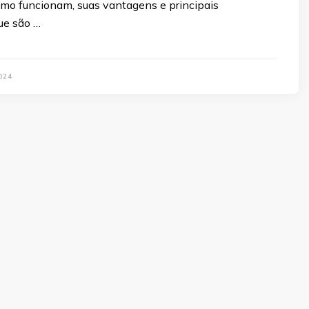
omo funcionam, suas vantagens e principais
ue são …
024